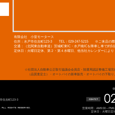
有限会社 小室モータース
住所：水戸市住吉町123-3 TEL：029-247-5215 ※ご来
交通：（北関東自動車道）茨城町東IC・水戸南ICを降車し車で約5
定休日：火曜日定休、第２・第４水曜日、他当社カレンダーにより
☆社団法人自動車公正取引協議会会員店・陸運局認証整備工場完
（品質査定士）・オートバイの新車販売・オートバイの下取り
戸市住吉町123-3
営業時間：AM9:00～PM
定休日：火曜日定