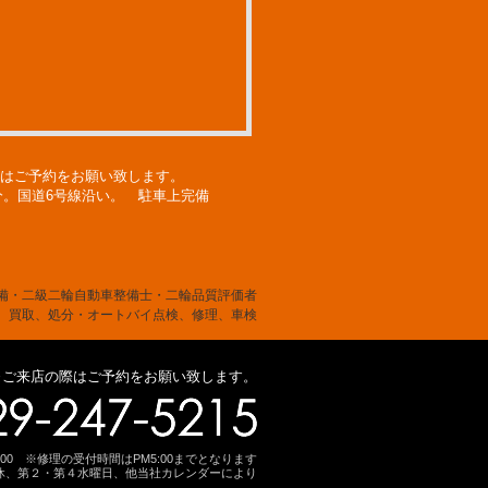
店の際はご予約をお願い致します。
分。国道6号線沿い。 駐車上完備
備・二級二輪自動車整備士・二輪品質評価者
、買取、処分・オートバイ点検、修理、車検
※ご来店の際はご予約をお願い致します。
6:00 ※修理の受付時間はPM5:00までとなります
休、第２・第４水曜日、他当社カレンダーにより